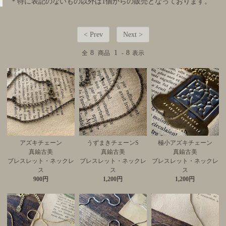
＊特に表記のないもの以外は1個からの販売となっております。
< Prev
Next >
8
1
8
全
商品
-
表示
アズキチェーン
うずまきチェーンS
極小アズキチェーン
真鍮古美
真鍮古美
真鍮古美
ブレスレット・ネックレ
ブレスレット・ネックレ
ブレスレット・ネックレ
ス
ス
ス
900円
1,200円
1,200円