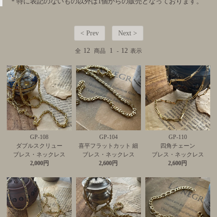
＊特に表記のないもの以外は1個からの販売となっております。
< Prev
Next >
12
1
12
全
商品
-
表示
GP-108
GP-104
GP-110
ダブルスクリュー
喜平フラットカット 細
四角チェーン
ブレス・ネックレス
ブレス・ネックレス
ブレス・ネックレス
2,000円
2,600円
2,600円