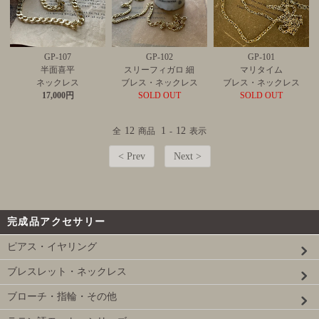
GP-107
GP-102
GP-101
半面喜平
スリーフィガロ 細
マリタイム
ネックレス
ブレス・ネックレス
ブレス・ネックレス
17,000円
SOLD OUT
SOLD OUT
12
1
12
全
商品
-
表示
< Prev
Next >
完成品アクセサリー
ピアス・イヤリング
ブレスレット・ネックレス
ブローチ・指輪・その他