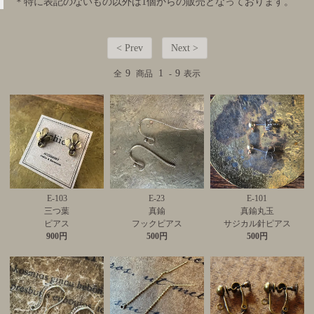
＊特に表記のないもの以外は1個からの販売となっております。
< Prev
Next >
9
1
9
全
商品
-
表示
E-103
E-23
E-101
三つ葉
真鍮
真鍮丸玉
ピアス
フックピアス
サジカル針ピアス
900円
500円
500円