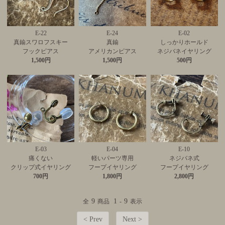
E-22
E-24
E-02
真鍮スワロフスキー
真鍮
しっかりホールド
フックピアス
アメリカンピアス
ネジバネイヤリング
1,500円
1,500円
500円
E-03
E-04
E-10
痛くない
軽いパーツ専用
ネジバネ式
クリップ式イヤリング
フープイヤリング
フープイヤリング
700円
1,800円
2,800円
9
1
9
全
商品
-
表示
< Prev
Next >