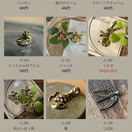
ペンギン
猫のチャーム
テディベアチャーム
600円
400円
400円
A-104
A-101
A-209
クリスタル付アヒル
ミツバチ
うさぎ
500円
500円
SOLD OUT
A-208
A-206
A-198
向かい合う鳥
蠍
つばめ