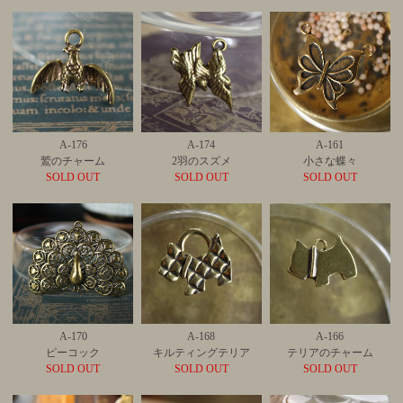
A-176
A-174
A-161
鷲のチャーム
2羽のスズメ
小さな蝶々
SOLD OUT
SOLD OUT
SOLD OUT
A-170
A-168
A-166
ピーコック
キルティングテリア
テリアのチャーム
SOLD OUT
SOLD OUT
SOLD OUT