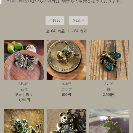
＊特に表記のないもの以外は1個からの販売となっております。
< Prev
Next >
64
1
64
全
商品
-
表示
AB-101
A-167
A-193
石付
テリア
蜂
透かし蝶々
600円
2,500円
1,200円