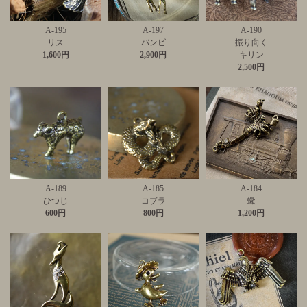
A-195
A-197
A-190
リス
バンビ
振り向く
1,600円
2,900円
キリン
2,500円
A-189
A-185
A-184
ひつじ
コブラ
蠍
600円
800円
1,200円