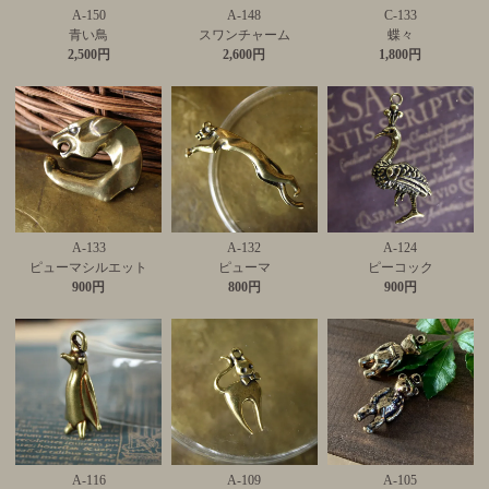
A-150
A-148
C-133
青い鳥
スワンチャーム
蝶々
2,500円
2,600円
1,800円
A-133
A-132
A-124
ピューマシルエット
ピューマ
ピーコック
900円
800円
900円
A-116
A-109
A-105