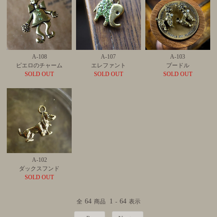
A-108
A-107
A-103
ピエロのチャーム
エレファント
プードル
SOLD OUT
SOLD OUT
SOLD OUT
A-102
ダックスフンド
SOLD OUT
64
1
64
全
商品
-
表示