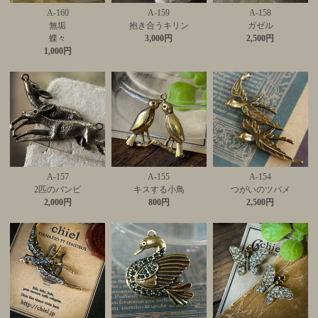
A-160
A-159
A-158
無垢
抱き合うキリン
ガゼル
蝶々
3,000円
2,500円
1,000円
A-157
A-155
A-154
2匹のバンビ
キスする小鳥
つがいのツバメ
2,000円
800円
2,500円