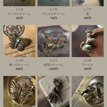
A-179
A-178
A-177
キツネのチャーム
アヒルのチャーム
鷲
600円
700円
800円
A-164
A-173
A-169
蝶々のチャーム
雄鶏のチャーム
プードル
800円
3,000円
800円