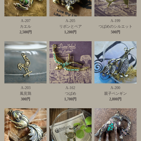
A-207
A-205
A-199
カエル
リボンとベア
つばめのシルエット
2,500円
1,200円
500円
A-203
A-162
A-200
風見鶏
つばめ
親子ペンギン
300円
1,700円
2,800円