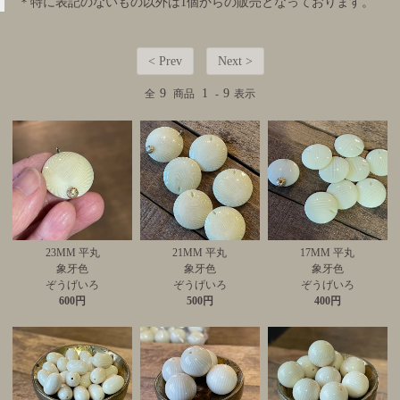
＊特に表記のないもの以外は1個からの販売となっております。
< Prev
Next >
9
1
9
全
商品
-
表示
23MM 平丸
21MM 平丸
17MM 平丸
象牙色
象牙色
象牙色
ぞうげいろ
ぞうげいろ
ぞうげいろ
600円
500円
400円