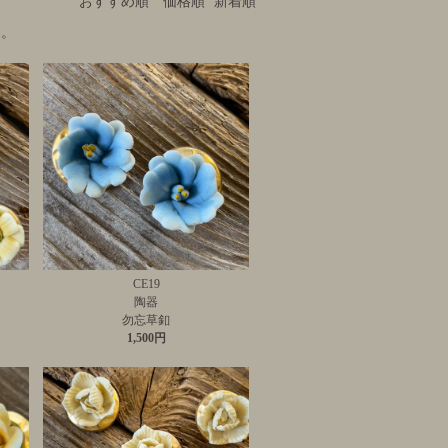
おすすめ順
価格順
新着順
す。
CE19
陶器
勿忘草釦
1,500円