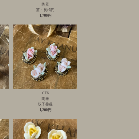
陶器
菫・長楕円
1,700円
CE6
陶器
双子薔薇
1,200円