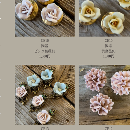
CE16
CE15
陶器
陶器
ピンク薔薇釦
黄薔薇釦
1,500円
1,500円
CE13
CE12