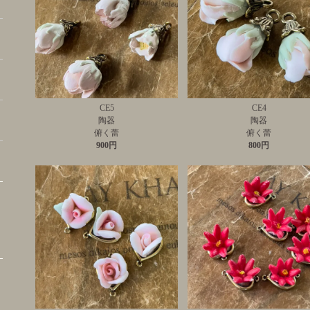
CE5
CE4
陶器
陶器
俯く蕾
俯く蕾
900円
800円