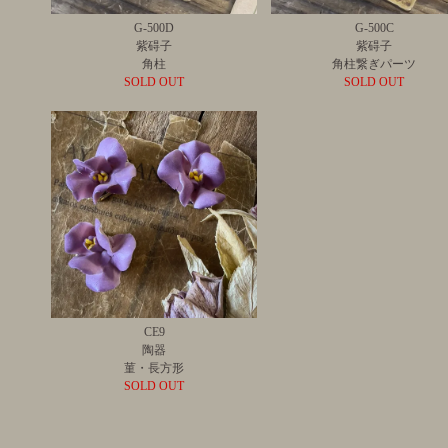
G-500D
G-500C
紫碍子
紫碍子
角柱
角柱繋ぎパーツ
SOLD OUT
SOLD OUT
CE9
陶器
菫・長方形
SOLD OUT