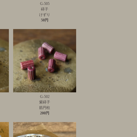
G-505
碍子
けずり
50円
G-502
紫碍子
筋円柱
200円