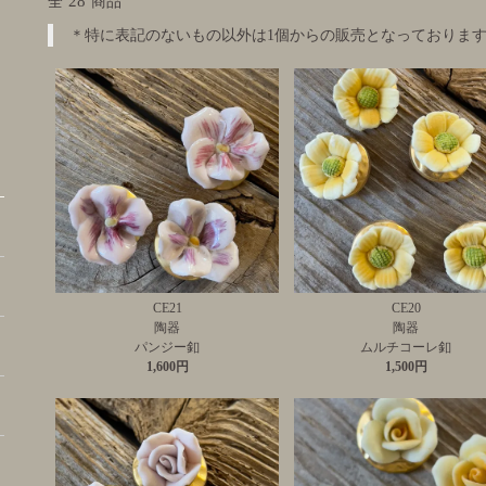
28
全
商品
＊特に表記のないもの以外は1個からの販売となっておりま
CE21
CE20
陶器
陶器
パンジー釦
ムルチコーレ釦
1,600円
1,500円