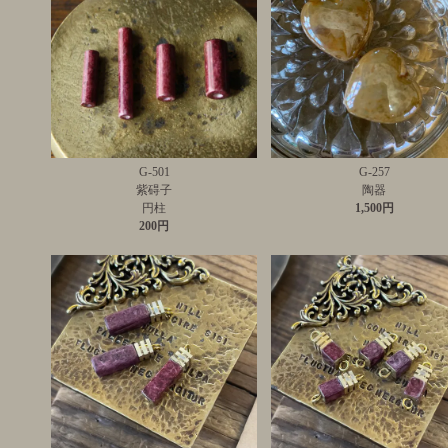
G-501
G-257
紫碍子
陶器
円柱
1,500円
200円