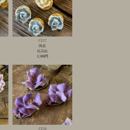
CE17
陶器
筋花釦
1,500円
CE10