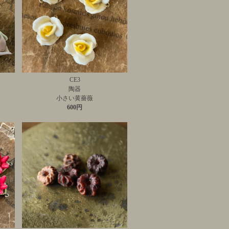
CE3
陶器
小さい黄薔薇
600円