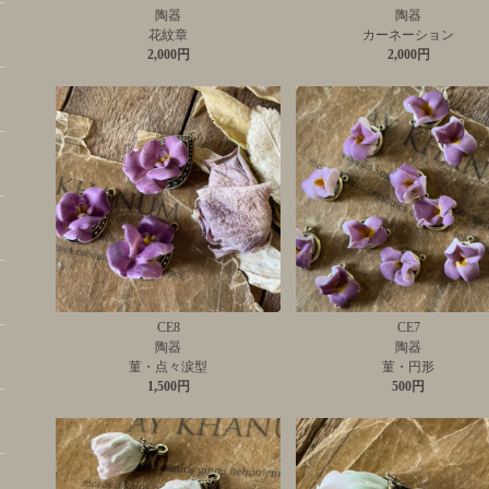
陶器
陶器
花紋章
カーネーション
2,000円
2,000円
CE8
CE7
陶器
陶器
菫・点々涙型
菫・円形
1,500円
500円