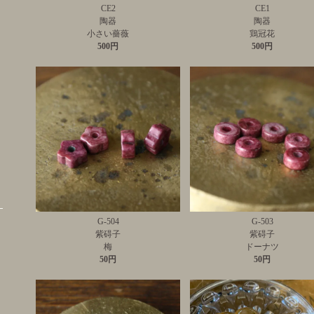
CE2
CE1
陶器
陶器
小さい薔薇
鶏冠花
500円
500円
G-504
G-503
紫碍子
紫碍子
梅
ドーナツ
50円
50円