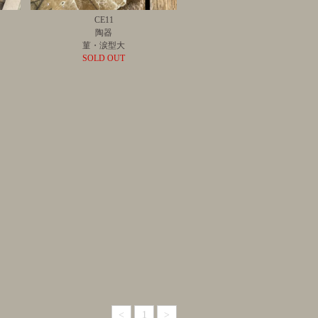
CE11
陶器
菫・涙型大
SOLD OUT
<
1
>