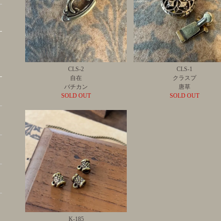
CLS-2
CLS-1
自在
クラスプ
バチカン
唐草
SOLD OUT
SOLD OUT
K-185