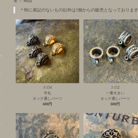
7
全
商品
＊特に表記のないもの以外は1個からの販売となっておりま
J-154
J-152
半丸
一番大きい
ネック通しパーツ
ネック通しパーツ
600円
600円