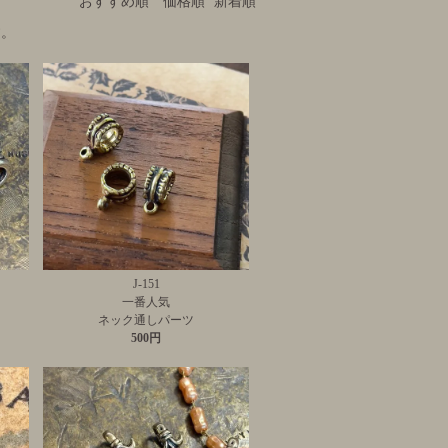
おすすめ順
価格順
新着順
す。
J-151
一番人気
ネック通しパーツ
500円