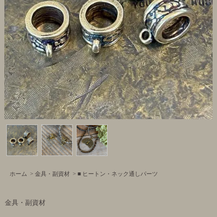
ホーム
>
金具・副資材
>
■ ヒートン・ネック通しパーツ
金具・副資材