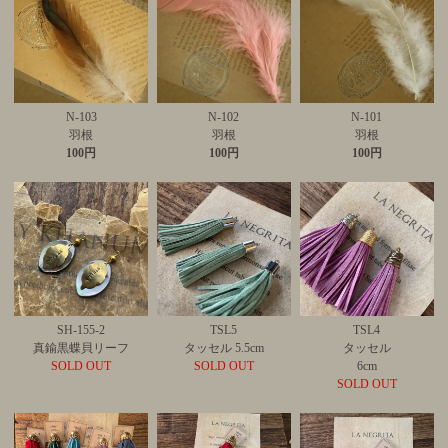
N-103
N-102
N-101
羽根
羽根
羽根
100円
100円
100円
SH-155-2
TSL5
TSL4
真鍮黒蝶貝リーフ
タッセル 5.5cm
タッセル
SOLD OUT
SOLD OUT
6cm
SOLD OUT