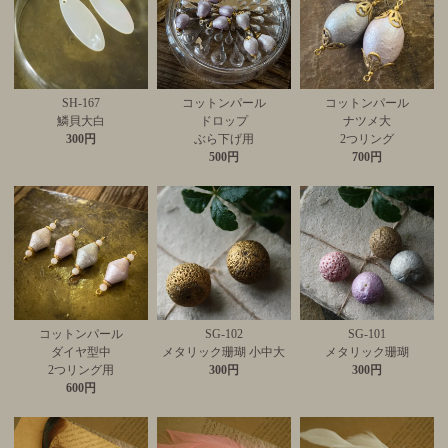
SH-167
コットンパール
コットンパール
鱗貝大白
ドロップ
ナツメ大
300円
ぶら下げ用
2つリング
500円
700円
コットンパール
SG-102
SG-101
ダイヤ型中
メタリック珊瑚 小中大
メタリック珊瑚
2つリング用
300円
300円
600円