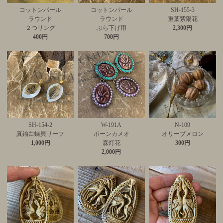
コットンパール
コットンパール
SH-155-3
ラウンド
ラウンド
重葉紫陽花
２つリング
ぶら下げ用
2,300円
400円
700円
SH-154-2
W-191A
N-109
真鍮白蝶貝リーフ
ボーンカメオ
オリーブメロン
1,000円
森灯花
300円
2,000円