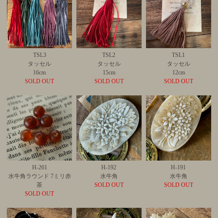
TSL3
TSL2
TSL1
タッセル
タッセル
タッセル
16cm
15cm
12cm
SOLD OUT
SOLD OUT
SOLD OUT
H-261
H-192
H-191
水牛角ラウンド 7ミリ赤
水牛角
水牛角
茶
SOLD OUT
SOLD OUT
SOLD OUT