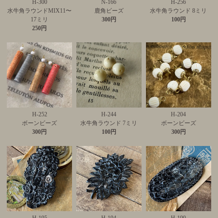
H-300
N-166
H-256
水牛角ラウンドMIX11〜
鹿角ビーズ
水牛角ラウンド 8ミリ
17ミリ
300円
100円
250円
H-252
H-244
H-204
ボーンビーズ
水牛角ラウンド 7ミリ
ボーンビーズ
300円
100円
300円