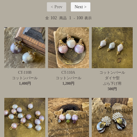
< Prev
Next >
102
1
100
全
商品
-
表示
CT-110B
CT-110A
コットンパール
コットンパール
コットンパール
ダイヤ型
1,400円
1,200円
ぶら下げ用
500円