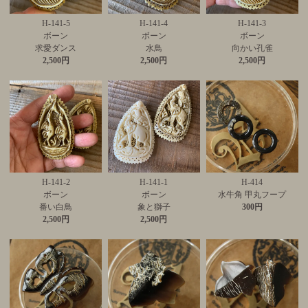
H-141-5
H-141-4
H-141-3
ボーン
ボーン
ボーン
求愛ダンス
水鳥
向かい孔雀
2,500円
2,500円
2,500円
H-141-2
H-141-1
H-414
ボーン
ボーン
水牛角 甲丸フープ
番い白鳥
象と獅子
300円
2,500円
2,500円