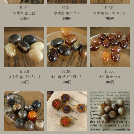
H-401
H-314
H-310
水牛角 葉っぱ
水牛角 角ナツメ
水牛角 俵 27×18ミリ
350円
300円
700円
H-308
H-307
H-306
水牛角 俵 12×15ミリ
水牛角 俵 10×15ミリ
水牛角 ナツメ
300円
300円
200円