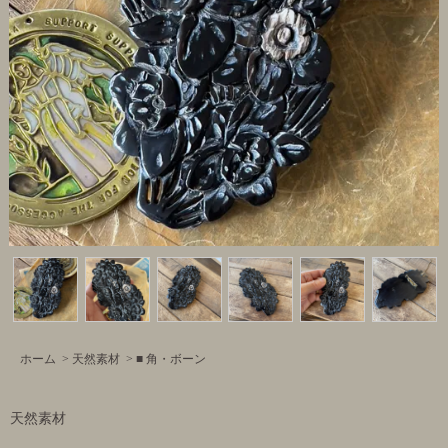
ホーム
>
天然素材
>
■ 角・ボーン
天然素材