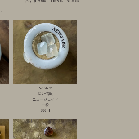
おすすめ順
価格順
新着順
す。
SAM-36
深い信頼
ニュージェイド
一粒
800円