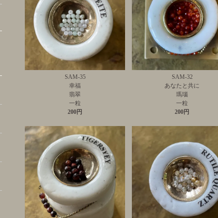
SAM-35
SAM-32
幸福
あなたと共に
翡翠
瑪瑙
一粒
一粒
200円
200円