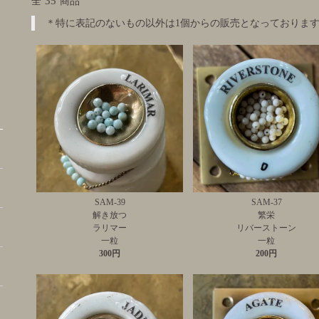
35
全
商品
＊特に表記のないもの以外は1個からの販売となっておりま
SAM-39
SAM-37
解き放つ
繁栄
ラリマー
リバーストーン
一粒
一粒
300円
200円