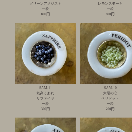
グリーンアメジスト
レモンスモーキ
一粒
一粒
800円
800円
SAM-11
SAM-10
気高くあれ
太陽の心
サファイヤ
ペリドット
一粒
一粒
300円
200円