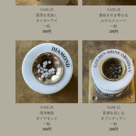
SAM-29
SAM-28
真理を見抜く
運命を引き寄せる
タイガーアイ
ルチルクォーツ
一粒
一粒
300円
200円
SAM-26
SAM-25
清浄無垢
直感を信じる
ダイヤモンド
オブシディアン
一粒
一粒
300円
200円