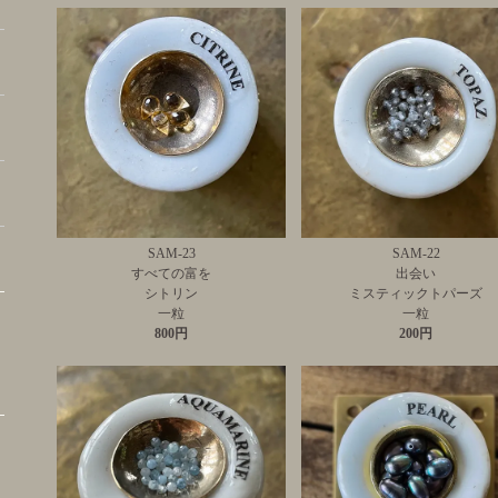
SAM-23
SAM-22
すべての富を
出会い
シトリン
ミスティックトパーズ
一粒
一粒
800円
200円