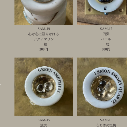
SAM-19
SAM-17
心が心に語りかける
円満
アクアマリン
パール
一粒
一粒
200円
800円
SAM-15
SAM-13
誠実
心と体の塩梅