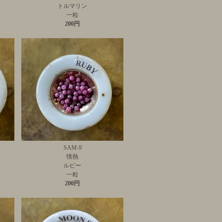
トルマリン
一粒
200円
SAM-9
情熱
ルビー
一粒
200円