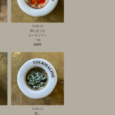
SAM-16
満ち足りる
カーネリアン
一粒
800円
SAM-12
癒し