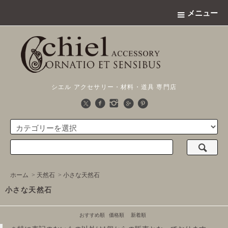
メニュー
シエル アクセサリー・材料・道具 専門店
ホーム
>
天然石
>
小さな天然石
小さな天然石
おすすめ順
価格順
新着順