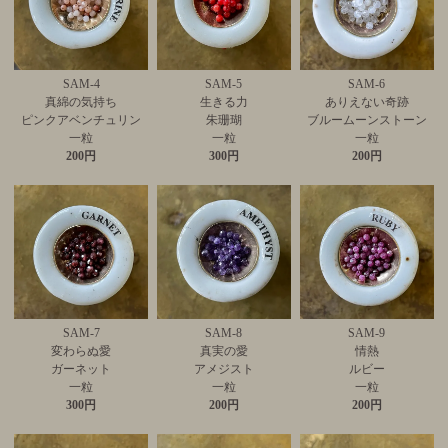
SAM-4
SAM-5
SAM-6
真綿の気持ち
生きる力
ありえない奇跡
ピンクアベンチュリン
朱珊瑚
ブルームーンストーン
一粒
一粒
一粒
200円
300円
200円
SAM-7
SAM-8
SAM-9
変わらぬ愛
真実の愛
情熱
ガーネット
アメジスト
ルビー
一粒
一粒
一粒
300円
200円
200円