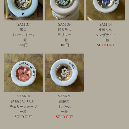
SAM-37
SAM-39
SAM-14
繁栄
解き放つ
柔軟な心
リバーストーン
ラリマー
タンザナイト
一粒
一粒
一粒
200円
300円
SOLD OUT
SAM-18
SAM-21
綺麗になりたい
想像力
チェリークォーツ
オパール
一粒
一粒
SOLD OUT
SOLD OUT