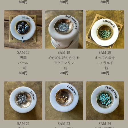
800円
800円
800円
SAM-17
SAM-19
SAM-20
円満
心が心に語りかける
すべての愛を
パール
アクアマリン
エメラルド
一粒
一粒
一粒
800円
200円
200円
SAM-22
SAM-23
SAM-24