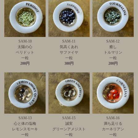
SAM-10
SAM-11
SAM-12
太陽の心
気高くあれ
癒し
ペリドット
サファイヤ
トルマリン
一粒
一粒
一粒
200円
300円
200円
SAM-13
SAM-15
SAM-16
心と体の塩梅
誠実
満ち足りる
レモンスモーキ
グリーンアメジスト
カーネリアン
一粒
一粒
一粒