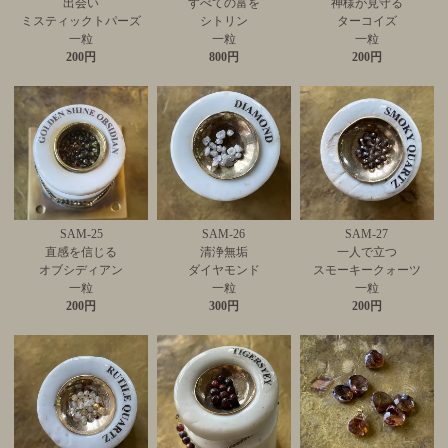
出会い
すべての富を
神様が見守る
ミスティックトパーズ
シトリン
ターコイズ
一粒
一粒
一粒
200円
800円
200円
SAM-25
SAM-26
SAM-27
直感を信じる
清浄無垢
一人で立つ
オブシディアン
ダイヤモンド
スモーキークォーツ
一粒
一粒
一粒
200円
300円
200円