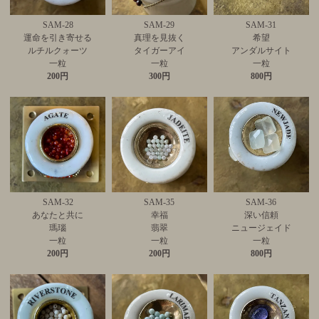
SAM-28
SAM-29
SAM-31
運命を引き寄せる
真理を見抜く
希望
ルチルクォーツ
タイガーアイ
アンダルサイト
一粒
一粒
一粒
200円
300円
800円
SAM-32
SAM-35
SAM-36
あなたと共に
幸福
深い信頼
瑪瑙
翡翠
ニュージェイド
一粒
一粒
一粒
200円
200円
800円