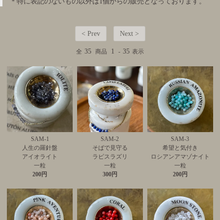
＊特に表記のないもの以外は1個からの販売となっております。
< Prev
Next >
35
1
35
全
商品
-
表示
SAM-1
SAM-2
SAM-3
人生の羅針盤
そばで見守る
希望と気付き
アイオライト
ラピスラズリ
ロシアンアマゾナイト
一粒
一粒
一粒
200円
300円
200円