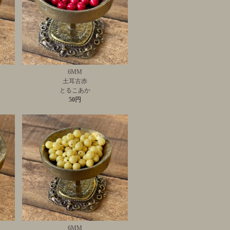
6MM
土耳古赤
とるこあか
50円
6MM