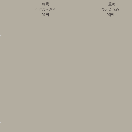
薄紫
一重梅
うすむらさき
ひとえうめ
50円
50円