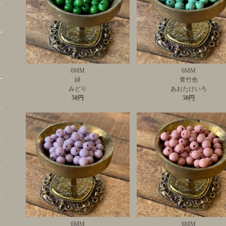
6MM
6MM
緑
青竹色
みどり
あおたけいろ
50円
50円
6MM
6MM