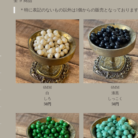
9
全
商品
＊特に表記のないもの以外は1個からの販売となっておりま
6MM
6MM
白
漆黒
しろ
しっこく
50円
50円