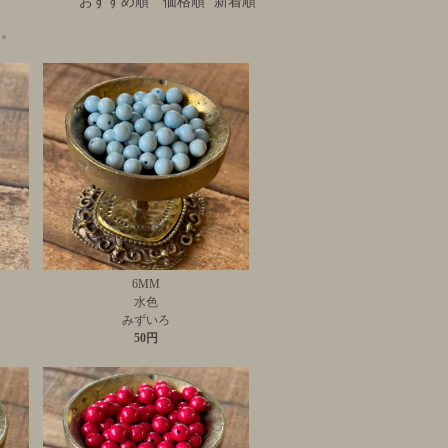
おすすめ順
価格順
新着順
す。
6MM
水色
みずいろ
50円