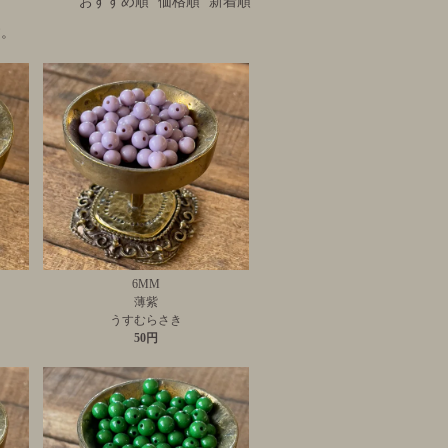
おすすめ順
価格順
新着順
す。
6MM
薄紫
うすむらさき
50円