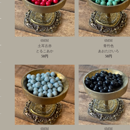
6MM
6MM
土耳古赤
青竹色
とるこあか
あおたけいろ
50円
50円
6MM
6MM