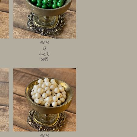
6MM
緑
みどり
50円
6MM