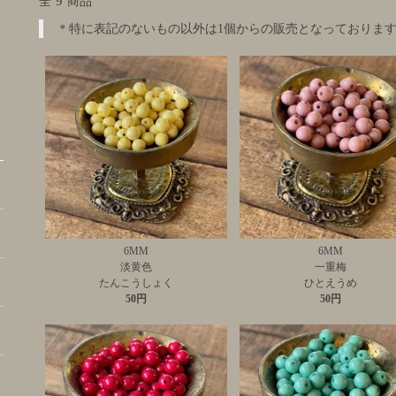
9
全
商品
＊特に表記のないもの以外は1個からの販売となっておりま
6MM
6MM
淡黄色
一重梅
たんこうしょく
ひとえうめ
50円
50円