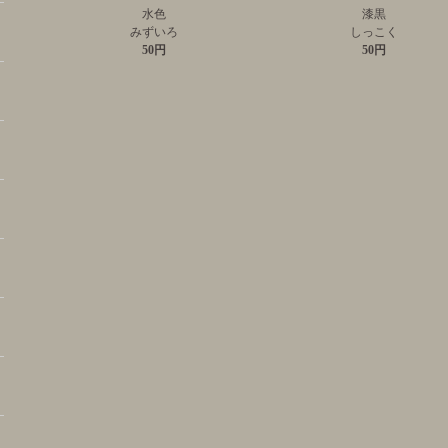
水色
漆黒
みずいろ
しっこく
50円
50円