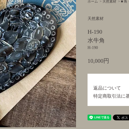
ホーム
>
天然素材
>
■ 
天然素材
H-190
水牛角
H-190
10,000円
返品について
特定商取引法に