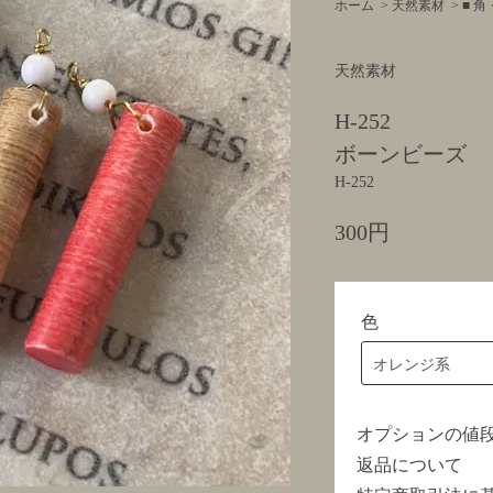
ホーム
>
天然素材
>
■ 
天然素材
H-252
ボーンビーズ
H-252
300円
色
オプションの値
返品について