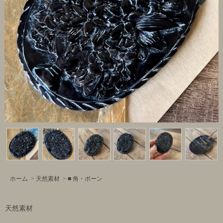
ホーム
>
天然素材
>
■ 角・ボーン
天然素材