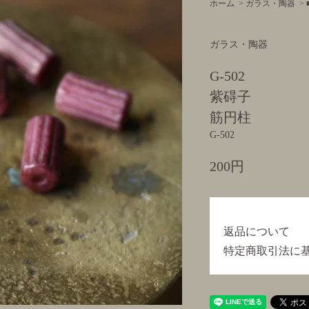
ホーム
>
ガラス・陶器
>
ガラス・陶器
G-502
紫碍子
筋円柱
G-502
200円
返品について
特定商取引法に