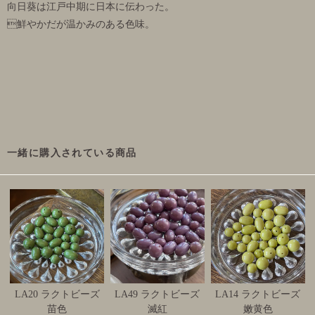
向日葵は江戸中期に日本に伝わった。
鮮やかだが温かみのある色味。
一緒に購入されている商品
LA20 ラクトビーズ
LA49 ラクトビーズ
LA14 ラクトビーズ
苗色
滅紅
嫩黄色