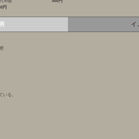
 約36個
400円
00円
明
イ
橙
ている。