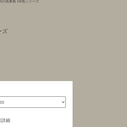
和の色事典 100色シリーズ
ーズ
段詳細