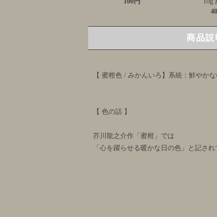
100円
10g
4
商品説
【 蜜柑色 / みかんいろ】系統：鮮やかな
【 色の話 】
芥川龍之介作「蜜柑」では
「心を躍らせる暖かな日の色」と記され