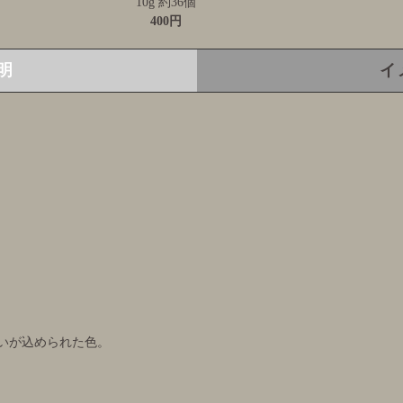
10g 約36個
400円
明
イ
いが込められた色。