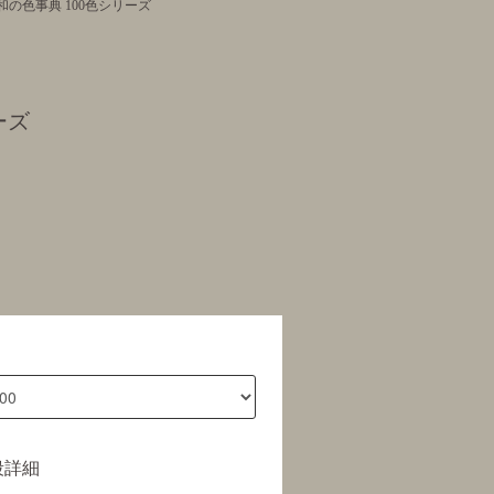
和の色事典 100色シリーズ
ーズ
段詳細