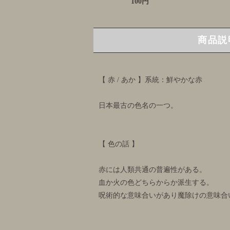
100円
商品説
【 赤 / あか 】系統：鮮やかな赤
日本最古の色名の一つ。
【 色の話 】
赤には人類共通の普遍性がある。
血か火の色どちらからか派生する。
呪術的な意味合いがあり魔除けの意味合