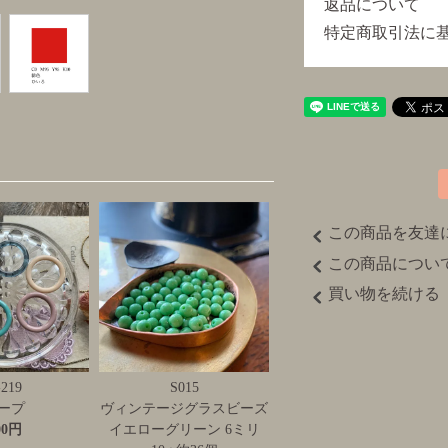
返品について
特定商取引法に
この商品を友達
この商品につい
買い物を続ける
-219
S015
ープ
ヴィンテージグラスビーズ
00円
イエローグリーン 6ミリ