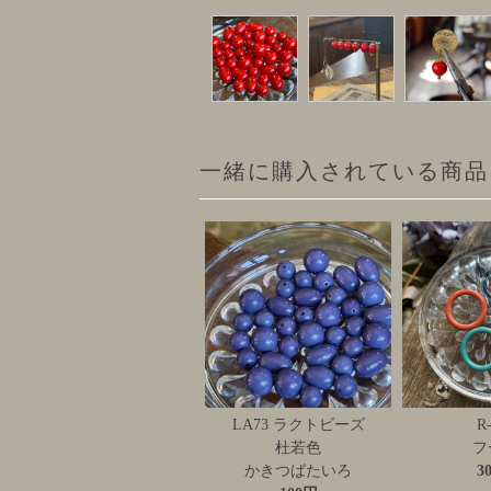
一緒に購入されている商品
LA73 ラクトビーズ
R
杜若色
フ
かきつばたいろ
3