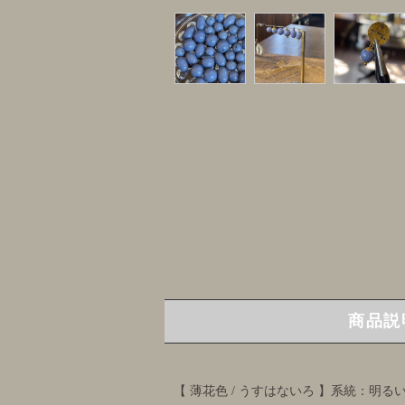
商品説
【 薄花色 / うすはないろ 】系統：明る