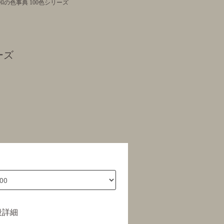
和の色事典 100色シリーズ
ーズ
段詳細