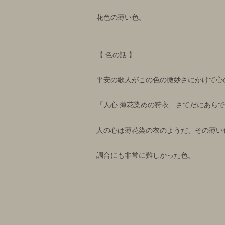
花色の薄い色。
【 色の話 】
平安の歌人がこの色の微妙さにかけて心
「人心 薄花染めの狩衣 さてだにあら
人の心は薄花染の衣のようだ、その薄い
調合にも非常に難しかった色。