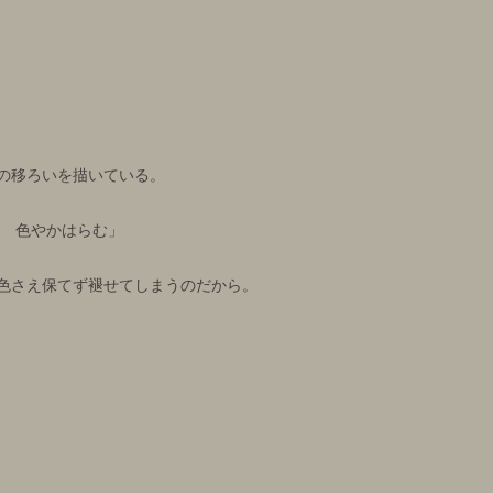
の移ろいを描いている。
で 色やかはらむ」
色さえ保てず褪せてしまうのだから。