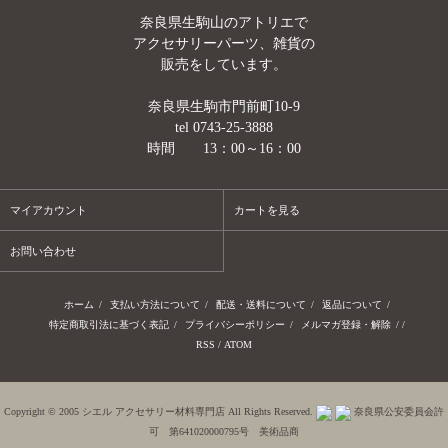
奈良県生駒山のアトリエで
アクセサリーパーツ、雑貨の
販売をしています。
奈良県生駒市門前町10-9
tel 0743-25-3888
時間 13：00～16：00
マイアカウント
カートを見る
お問い合わせ
ホーム
/
支払い方法について
/
配送・送料について
/
返品について
/
特定商取引法に基づく表記
/
プライバシーポリシー
/
メルマガ登録・解除
/ /
RSS
/
ATOM
Copyright © 2005 シエル アクセサリー材料専門店 All Rights Reserved.
奈良県公安委員会許
可 第641020000795号 美術品商