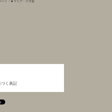
パーツ
>
■ マリア・十字架
基づく表記