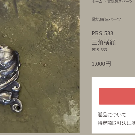
ホーム
>
電気鋳造パーツ
電気鋳造パーツ
PRS-533
三角横顔
PRS-533
1,000円
返品について
特定商取引法に