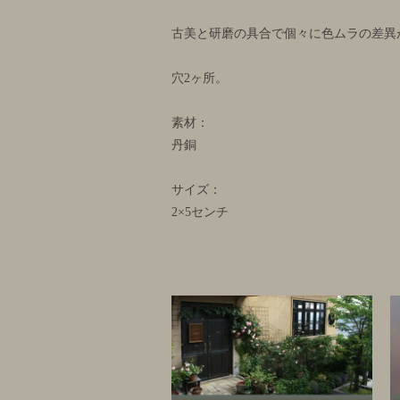
古美と研磨の具合で個々に色ムラの差異
穴2ヶ所。
素材：
丹銅
サイズ：
2×5センチ