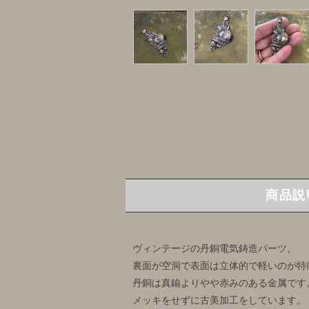
商品説
ヴィンテージの丹銅電気鋳造パーツ。
裏面が空洞で表面は立体的で軽いのが特
丹銅は真鍮よりやや赤みのある金属です
メッキをせずに古美加工をしています。