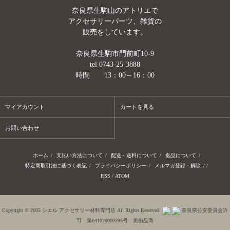
奈良県生駒山のアトリエで
アクセサリーパーツ、雑貨の
販売をしています。
奈良県生駒市門前町10-9
tel 0743-25-3888
時間 13：00～16：00
マイアカウント
カートを見る
お問い合わせ
ホーム
/
支払い方法について
/
配送・送料について
/
返品について
/
特定商取引法に基づく表記
/
プライバシーポリシー
/
メルマガ登録・解除
/ /
RSS
/
ATOM
Copyright © 2005 シエル アクセサリー材料専門店 All Rights Reserved.
奈良県公安委員会許
可 第641020000795号 美術品商