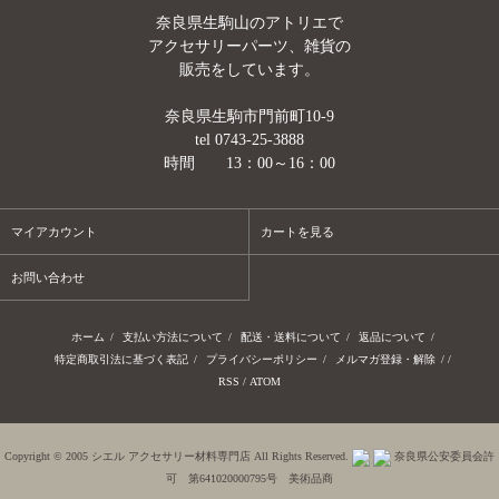
奈良県生駒山のアトリエで
アクセサリーパーツ、雑貨の
販売をしています。
奈良県生駒市門前町10-9
tel 0743-25-3888
時間 13：00～16：00
マイアカウント
カートを見る
お問い合わせ
ホーム
/
支払い方法について
/
配送・送料について
/
返品について
/
特定商取引法に基づく表記
/
プライバシーポリシー
/
メルマガ登録・解除
/ /
RSS
/
ATOM
Copyright © 2005 シエル アクセサリー材料専門店 All Rights Reserved.
奈良県公安委員会許
可 第641020000795号 美術品商