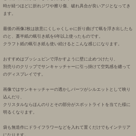
時が経つほどに折れジワや擦り傷、破れ具合が良いアジとなってき
ます。
最後の画像2枚は故意にくしゃくしゃに折り曲げて蝋を浮き出したも
のと、藁半紙の蝋引き紙を6年以上使ったものです。
クラフト紙の蝋引き紙も使い続けるとこんな感じになります。
おすすめはプッシュピンで浮かすように壁に止めつけたり、
別売りのクリップでサンキャッチャーに引っ掛けて空気感を纏って
のディスプレイです。
画像ではサンキャッチャーの透かしパーツがシルエットとして映り
込んだり、
クリスタルならほんのりとその部分がスポットライトを当てた様に
明るくなります。
袋も無造作にドライフラワーなどを入れて置くだけでもインテリア
になります。