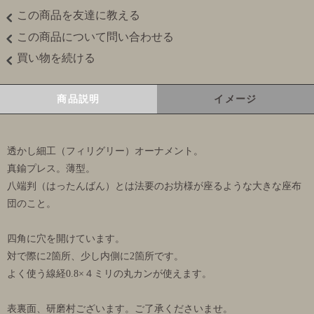
この商品を友達に教える
この商品について問い合わせる
買い物を続ける
商品説明
イメージ
透かし細工（フィリグリー）オーナメント。
真鍮プレス。薄型。
八端判（はったんばん）とは法要のお坊様が座るような大きな座布
団のこと。
四角に穴を開けています。
対で際に2箇所、少し内側に2箇所です。
よく使う線経0.8×４ミリの丸カンが使えます。
表裏面、研磨村ございます。ご了承くださいませ。