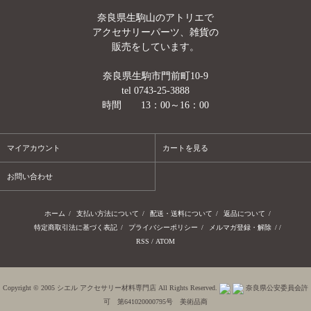
奈良県生駒山のアトリエで
アクセサリーパーツ、雑貨の
販売をしています。
奈良県生駒市門前町10-9
tel 0743-25-3888
時間 13：00～16：00
マイアカウント
カートを見る
お問い合わせ
ホーム
/
支払い方法について
/
配送・送料について
/
返品について
/
特定商取引法に基づく表記
/
プライバシーポリシー
/
メルマガ登録・解除
/ /
RSS
/
ATOM
Copyright © 2005 シエル アクセサリー材料専門店 All Rights Reserved.
奈良県公安委員会許
可 第641020000795号 美術品商