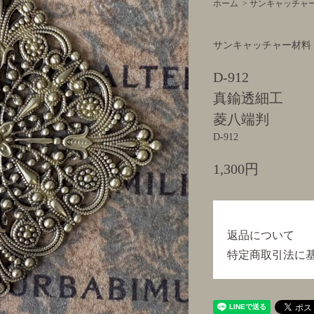
ホーム
>
サンキャッチャ
サンキャッチャー材料
D-912
真鍮透細工
菱八端判
D-912
1,300円
返品について
特定商取引法に