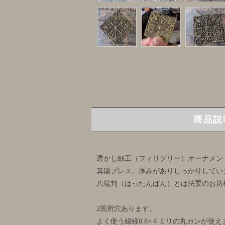
商品説
透かし細工（フィリグリー）オーナメン
真鍮プレス。厚みがありしっかりしてい
八端判（はったんばん）とは法要のお坊
2箇所穴あります。
よく使う線経0.8×４ミリの丸カンが使え