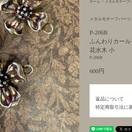
ホーム
>
メタルモチーフ
メタルモチーフパーツ
P-206B
ふんわりカール
花水木 小
P-206B
600円
返品について
特定商取引法に