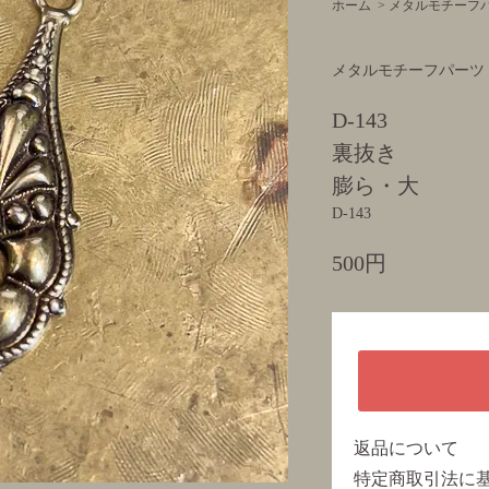
ホーム
>
メタルモチーフ
メタルモチーフパーツ
D-143
裏抜き
膨ら・大
D-143
500円
返品について
特定商取引法に