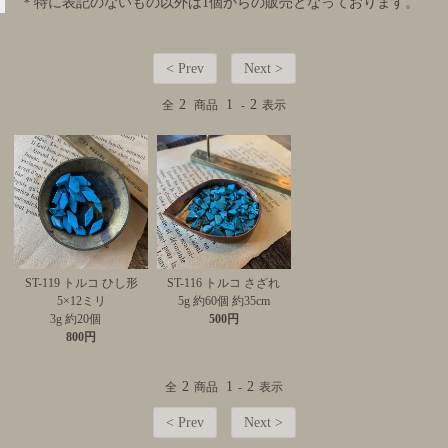
＊特に表記のないもの以外は1個からの販売となっております。
< Prev
Next >
2
1
2
全
商品
-
表示
ST-119 トルコ ひし形
ST-116 トルコ さざれ
5×12ミリ
5g 約60個 約35cm
3g 約20個
500円
800円
2
1
2
全
商品
-
表示
< Prev
Next >