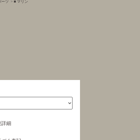
パーツ
>
■ マリン
段詳細