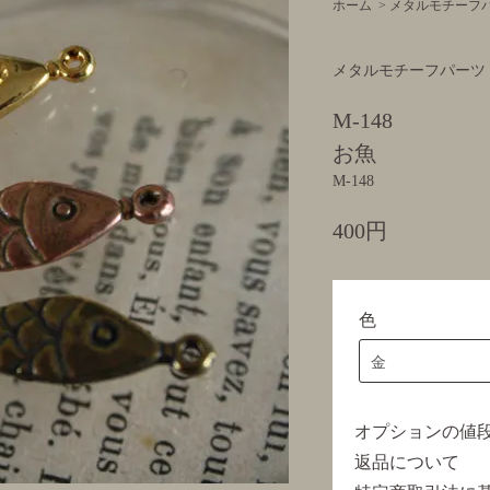
ホーム
>
メタルモチーフ
メタルモチーフパーツ
M-148
お魚
M-148
400円
色
オプションの値
返品について