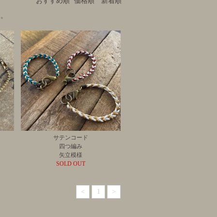
おすすめ順
価格順
新着順
す。
サテンコード
四つ編み
矢立模様
SOLD OUT
<
1
>