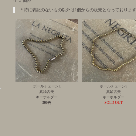
3
全
商品
＊特に表記のないもの以外は1個からの販売となっておりま
ボールチェーンL
ボールチェーンS
真鍮古美
真鍮古美
キーホルダー
キーホルダー
300円
SOLD OUT