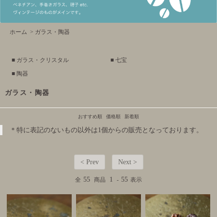
ホーム
>
ガラス・陶器
■ ガラス・クリスタル
■ 七宝
■ 陶器
ガラス・陶器
おすすめ順
価格順
新着順
＊特に表記のないもの以外は1個からの販売となっております。
< Prev
Next >
55
1
55
全
商品
-
表示