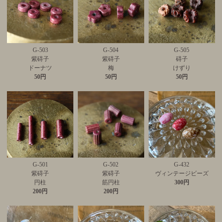
G-503
G-504
G-505
紫碍子
紫碍子
碍子
ドーナツ
梅
けずり
50円
50円
50円
G-501
G-502
G-432
紫碍子
紫碍子
ヴィンテージビーズ
円柱
筋円柱
300円
200円
200円