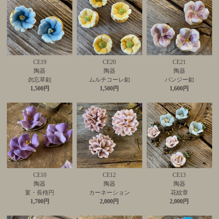
CE19
CE20
CE21
陶器
陶器
陶器
勿忘草釦
ムルチコーレ釦
パンジー釦
1,500円
1,500円
1,600円
CE10
CE12
CE13
陶器
陶器
陶器
菫・長楕円
カーネーション
花紋章
1,700円
2,000円
2,000円