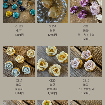
G-133
G-257
CE8
七宝
陶器
陶器
1,400円
1,500円
菫・点々涙型
1,500円
CE17
CE15
CE16
陶器
陶器
陶器
筋花釦
黄薔薇釦
ピンク薔薇釦
1,500円
1,500円
1,500円