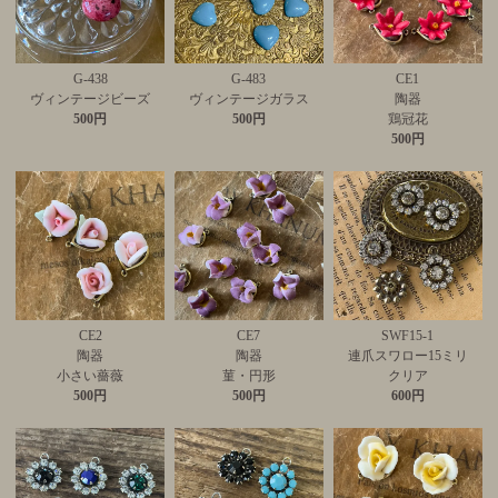
G-438
G-483
CE1
ヴィンテージビーズ
ヴィンテージガラス
陶器
500円
500円
鶏冠花
500円
CE2
CE7
SWF15-1
陶器
陶器
連爪スワロー15ミリ
小さい薔薇
菫・円形
クリア
500円
500円
600円