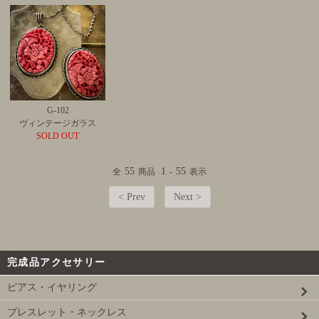
G-102
ヴィンテージガラス
SOLD OUT
55
1
55
全
商品
-
表示
< Prev
Next >
完成品アクセサリー
ピアス・イヤリング
ブレスレット・ネックレス