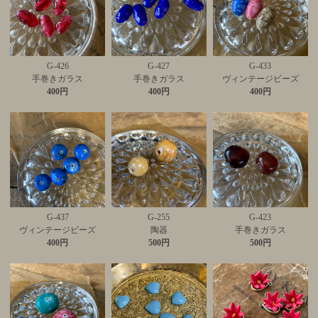
G-426
G-427
G-433
手巻きガラス
手巻きガラス
ヴィンテージビーズ
400円
400円
400円
G-437
G-255
G-423
ヴィンテージビーズ
陶器
手巻きガラス
400円
500円
500円