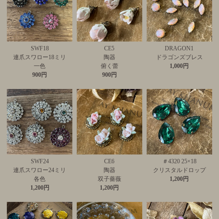
SWF18
CE5
DRAGON1
連爪スワロー18ミリ
陶器
ドラゴンズブレス
一色
俯く蕾
1,000円
900円
900円
SWF24
CE6
＃4320 25×18
連爪スワロー24ミリ
陶器
クリスタルドロップ
各色
双子薔薇
1,200円
1,200円
1,200円