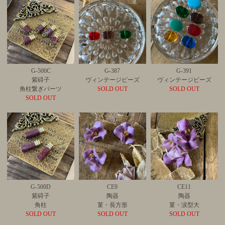
G-500C
G-387
G-391
紫碍子
ヴィンテージビーズ
ヴィンテージビーズ
角柱繋ぎパーツ
SOLD OUT
SOLD OUT
SOLD OUT
G-500D
CE9
CE11
紫碍子
陶器
陶器
角柱
菫・長方形
菫・涙型大
SOLD OUT
SOLD OUT
SOLD OUT