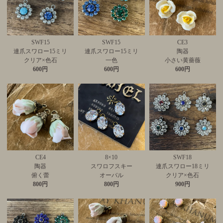
SWF15
SWF15
CE3
連爪スワロー15ミリ
連爪スワロー15ミリ
陶器
クリア×色石
一色
小さい黄薔薇
600円
600円
600円
CE4
8×10
SWF18
陶器
スワロフスキー
連爪スワロー18ミリ
俯く蕾
オーバル
クリア×色石
800円
800円
900円