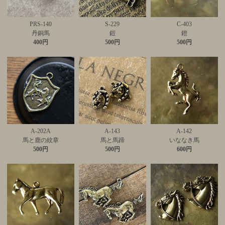
PRS-140
S-229
C-403
丹銅馬
鎧
鐙
400円
500円
500円
A-202A
A-143
A-142
馬と鹿の紋章
馬と馬蹄
いななき馬
500円
500円
600円