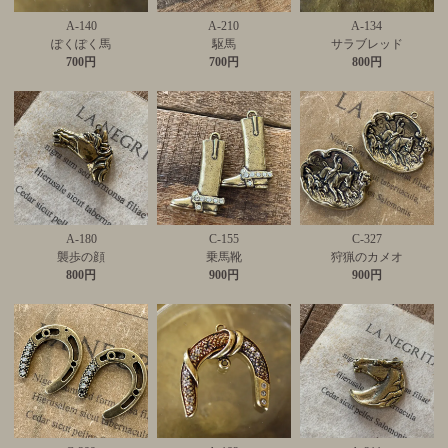
A-140
A-210
A-134
ぽくぽく馬
駆馬
サラブレッド
700円
700円
800円
A-180
C-155
C-327
襲歩の顔
乗馬靴
狩猟のカメオ
800円
900円
900円