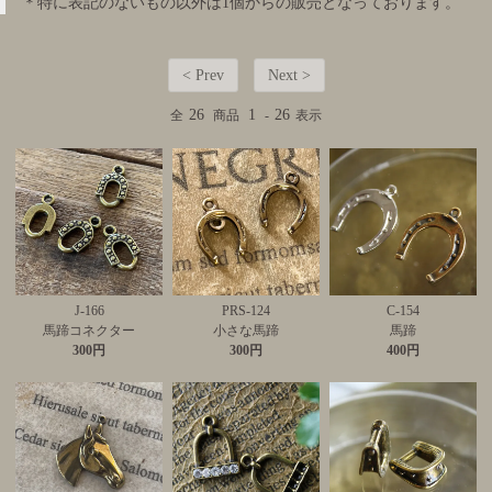
＊特に表記のないもの以外は1個からの販売となっております。
< Prev
Next >
26
1
26
全
商品
-
表示
J-166
PRS-124
C-154
馬蹄コネクター
小さな馬蹄
馬蹄
300円
300円
400円