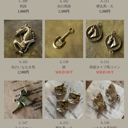
C-399
A-182
A-211
馬蹄
光の馬蹄
襟丸馬・大
1,000円
1,500円
1,500円
A-181
A-139
A-131
光のいななき馬
鐙
両面タイプ馬コイン
2,500円
SOLD OUT
SOLD OUT
C-147
A-212
A-136
ユニコーン
襟丸馬・小
いななき馬刻印