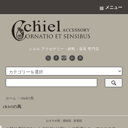
メニュー
シエル アクセサリー・材料・道具 専門店
ホーム
>
chielの馬
chielの馬
おすすめ順
価格順
新着順