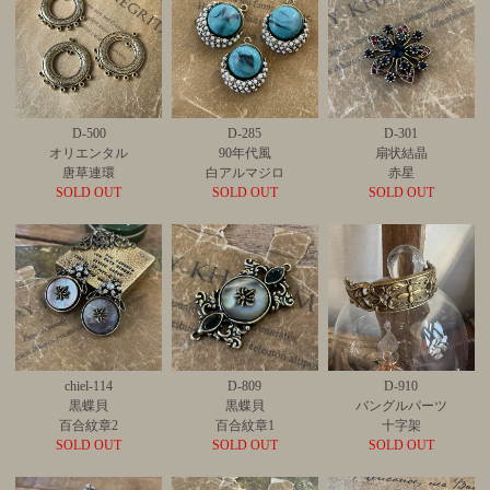
D-500
D-285
D-301
オリエンタル
90年代風
扇状結晶
唐草連環
白アルマジロ
赤星
SOLD OUT
SOLD OUT
SOLD OUT
chiel-114
D-809
D-910
黒蝶貝
黒蝶貝
バングルパーツ
百合紋章2
百合紋章1
十字架
SOLD OUT
SOLD OUT
SOLD OUT