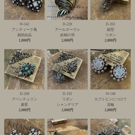
W-142
D-228
D-263
アンティーク風
アールヌーヴォ
縦型
扇状結晶
妖精の羽
リボン
1,800円
2,000円
2,000円
D-269
D-192
W-146
アベンチュリン
リボン
カブトピンにつけて
菱星
シャンデリア
花輪
2,000円
2,800円
2,800円