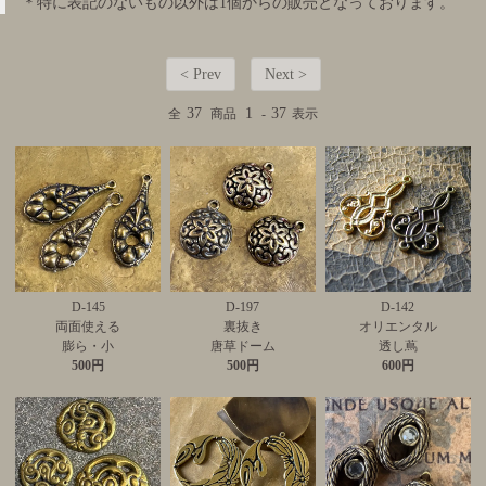
＊特に表記のないもの以外は1個からの販売となっております。
< Prev
Next >
37
1
37
全
商品
-
表示
D-145
D-197
D-142
両面使える
裏抜き
オリエンタル
膨ら・小
唐草ドーム
透し蔦
500円
500円
600円