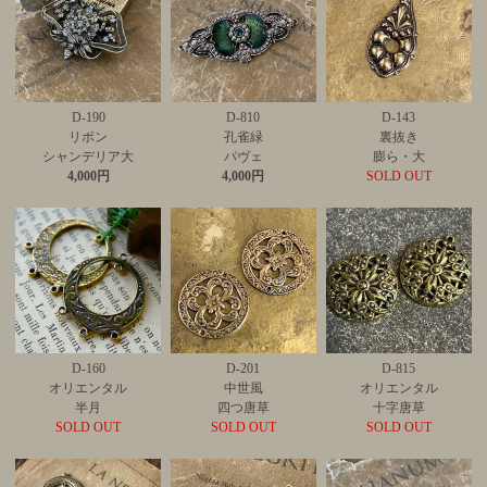
D-190
D-810
D-143
リボン
孔雀緑
裏抜き
シャンデリア大
パヴェ
膨ら・大
4,000円
4,000円
SOLD OUT
D-160
D-201
D-815
オリエンタル
中世風
オリエンタル
半月
四つ唐草
十字唐草
SOLD OUT
SOLD OUT
SOLD OUT