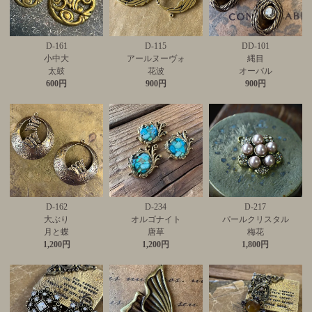
D-161
D-115
DD-101
小中大
アールヌーヴォ
縄目
太鼓
花波
オーバル
600円
900円
900円
D-162
D-234
D-217
大ぶり
オルゴナイト
パールクリスタル
月と蝶
唐草
梅花
1,200円
1,200円
1,800円