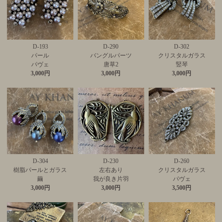
D-193
D-290
D-302
パール
バングルパーツ
クリスタルガラス
パヴェ
唐草2
竪琴
3,000円
3,000円
3,000円
D-304
D-230
D-260
樹脂パールとガラス
左右あり
クリスタルガラス
繭
我が良き片羽
パヴェ
3,000円
3,000円
3,500円